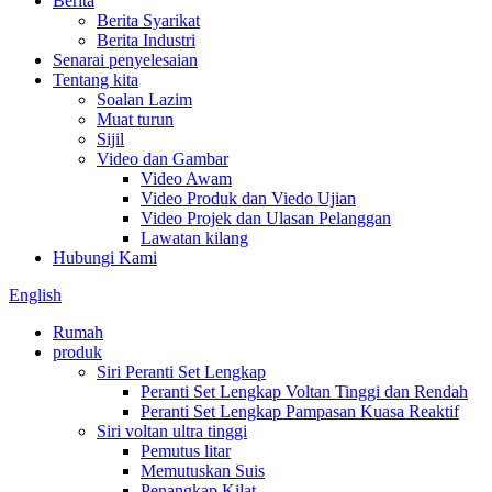
Berita
Berita Syarikat
Berita Industri
Senarai penyelesaian
Tentang kita
Soalan Lazim
Muat turun
Sijil
Video dan Gambar
Video Awam
Video Produk dan Viedo Ujian
Video Projek dan Ulasan Pelanggan
Lawatan kilang
Hubungi Kami
English
Rumah
produk
Siri Peranti Set Lengkap
Peranti Set Lengkap Voltan Tinggi dan Rendah
Peranti Set Lengkap Pampasan Kuasa Reaktif
Siri voltan ultra tinggi
Pemutus litar
Memutuskan Suis
Penangkap Kilat