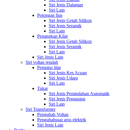
Siri Jenis Dalaman
Siri Lain
Potongan fius
Siri Jenis Getah Silikon
Siri Jenis Seramik
Siri Lain
Penangkap Kilat
Siri Jenis Getah Silikon
Siri Jenis Seramik
Siri Lain
Siri Jenis Lain
Siri voltan rendah
Pemutus litar
Siri Jenis Kes Acuan
Siri Jenis Udara
Siri Lain
Tukar
Siri Jenis Pemindahan Automatik
Siri Jenis Pengasing
Siri Lain
Siri Transformer
Pengubah Voltan
Pengubahsuai arus elektrik
Siri Jenis Lain