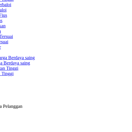
aloi
us
n
rsuai
a Berdaya saing
 Tinggi
da Pelanggan