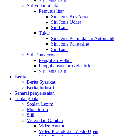
Siri Jenis Lain
Siri voltan rendah
Pemutus litar
Siri Jenis Kes Acuan
Siri Jenis Udara
Siri Lain
Tukar
Siri Jenis Pemindahan Automatik
Siri Jenis Pengasing
Siri Lain
Siri Transformer
Pengubah Voltan
Pengubahsuai arus elektrik
Siri Jenis Lain
Berita
Berita Syarikat
Berita Industri
Senarai penyelesaian
Tentang kita
Soalan Lazim
Muat turun
Sijil
Video dan Gambar
Video Awam
Video Produk dan Viedo Ujian