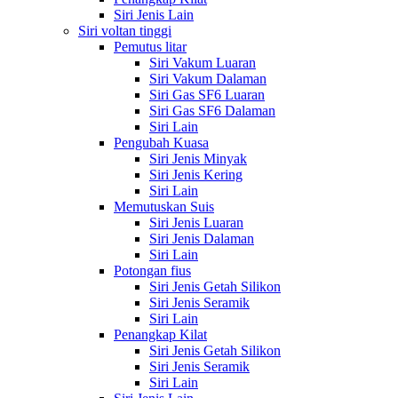
Siri Jenis Lain
Siri voltan tinggi
Pemutus litar
Siri Vakum Luaran
Siri Vakum Dalaman
Siri Gas SF6 Luaran
Siri Gas SF6 Dalaman
Siri Lain
Pengubah Kuasa
Siri Jenis Minyak
Siri Jenis Kering
Siri Lain
Memutuskan Suis
Siri Jenis Luaran
Siri Jenis Dalaman
Siri Lain
Potongan fius
Siri Jenis Getah Silikon
Siri Jenis Seramik
Siri Lain
Penangkap Kilat
Siri Jenis Getah Silikon
Siri Jenis Seramik
Siri Lain