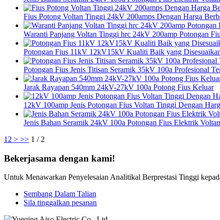
Fius Potong Voltan Tinggi 24kV 200amps Dengan Harga Berb
Waranti Panjang Voltan Tinggi hrc 24kV 200amp Potongan Fi
Potongan Fius 11kV 12kV15kV Kualiti Baik yang Disesuaika
Potongan Fius Jenis Titisan Seramik 35kV 100a Profesional Te
Jarak Rayapan 540mm 24kV-27kV 100a Potong Fius Keluar
12kV 100amp Jenis Potongan Fius Voltan Tinggi Dengan Harg
Jenis Bahan Seramik 24kV 100a Potongan Fius Elektrik Voltan
1
2
>
>>
1 / 2
Bekerjasama dengan kami!
Untuk Menawarkan Penyelesaian Analitikal Berprestasi Tinggi kepa
Sembang Dalam Talian
Sila tinggalkan pesanan