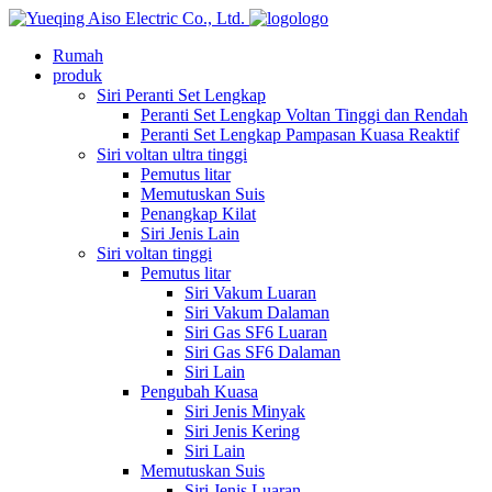
logo
Rumah
produk
Siri Peranti Set Lengkap
Peranti Set Lengkap Voltan Tinggi dan Rendah
Peranti Set Lengkap Pampasan Kuasa Reaktif
Siri voltan ultra tinggi
Pemutus litar
Memutuskan Suis
Penangkap Kilat
Siri Jenis Lain
Siri voltan tinggi
Pemutus litar
Siri Vakum Luaran
Siri Vakum Dalaman
Siri Gas SF6 Luaran
Siri Gas SF6 Dalaman
Siri Lain
Pengubah Kuasa
Siri Jenis Minyak
Siri Jenis Kering
Siri Lain
Memutuskan Suis
Siri Jenis Luaran