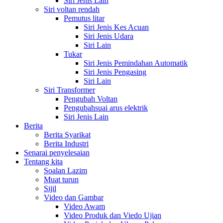
Siri Jenis Lain
Siri voltan rendah
Pemutus litar
Siri Jenis Kes Acuan
Siri Jenis Udara
Siri Lain
Tukar
Siri Jenis Pemindahan Automatik
Siri Jenis Pengasing
Siri Lain
Siri Transformer
Pengubah Voltan
Pengubahsuai arus elektrik
Siri Jenis Lain
Berita
Berita Syarikat
Berita Industri
Senarai penyelesaian
Tentang kita
Soalan Lazim
Muat turun
Sijil
Video dan Gambar
Video Awam
Video Produk dan Viedo Ujian