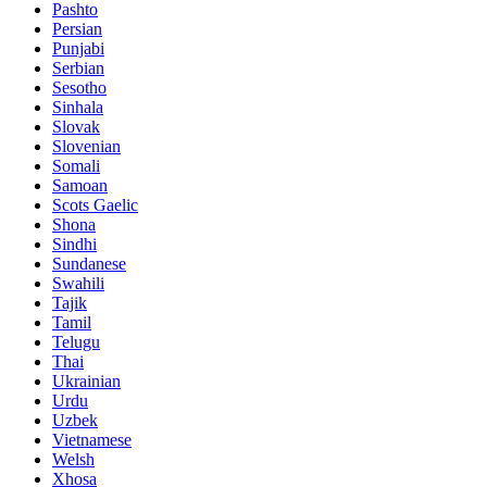
Pashto
Persian
Punjabi
Serbian
Sesotho
Sinhala
Slovak
Slovenian
Somali
Samoan
Scots Gaelic
Shona
Sindhi
Sundanese
Swahili
Tajik
Tamil
Telugu
Thai
Ukrainian
Urdu
Uzbek
Vietnamese
Welsh
Xhosa