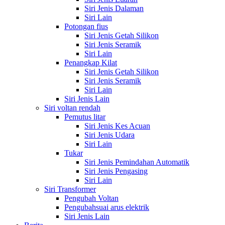
Siri Jenis Dalaman
Siri Lain
Potongan fius
Siri Jenis Getah Silikon
Siri Jenis Seramik
Siri Lain
Penangkap Kilat
Siri Jenis Getah Silikon
Siri Jenis Seramik
Siri Lain
Siri Jenis Lain
Siri voltan rendah
Pemutus litar
Siri Jenis Kes Acuan
Siri Jenis Udara
Siri Lain
Tukar
Siri Jenis Pemindahan Automatik
Siri Jenis Pengasing
Siri Lain
Siri Transformer
Pengubah Voltan
Pengubahsuai arus elektrik
Siri Jenis Lain