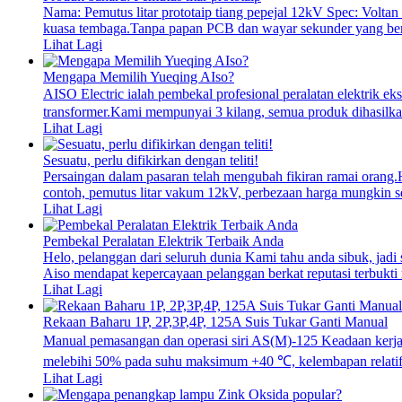
Nama: Pemutus litar prototaip tiang pepejal 12kV Spec: Voltan
kuasa tembaga.Tanpa papan PCB dan wayar sekunder yang ber
Lihat Lagi
Mengapa Memilih Yueqing AIso?
AISO Electric ialah pembekal profesional peralatan elektrik eks
transformer.Kami mempunyai 3 kilang, semua produk dihasilka
Lihat Lagi
Sesuatu, perlu difikirkan dengan teliti!
Persaingan dalam pasaran telah mengubah fikiran ramai orang.
contoh, pemutus litar vakum 12kV, perbezaan harga mungkin s
Lihat Lagi
Pembekal Peralatan Elektrik Terbaik Anda
Helo, pelanggan dari seluruh dunia Kami tahu anda sibuk, jadi
Aiso mendapat kepercayaan pelanggan berkat reputasi terbukti 
Lihat Lagi
Rekaan Baharu 1P, 2P,3P,4P, 125A Suis Tukar Ganti Manual
Manual pemasangan dan operasi siri AS(M)-125 Keadaan kerja 
melebihi 50% pada suhu maksimum +40 ℃, kelembapan relatif y
Lihat Lagi