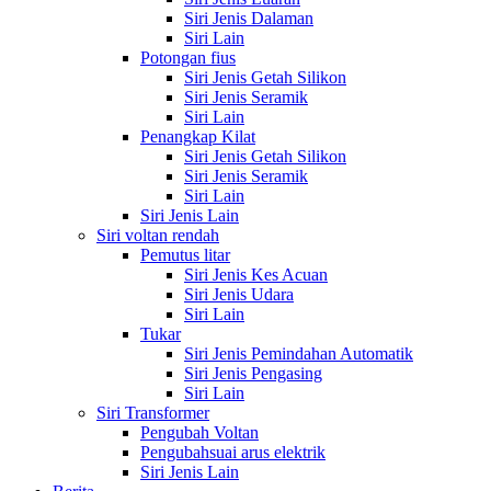
Siri Jenis Dalaman
Siri Lain
Potongan fius
Siri Jenis Getah Silikon
Siri Jenis Seramik
Siri Lain
Penangkap Kilat
Siri Jenis Getah Silikon
Siri Jenis Seramik
Siri Lain
Siri Jenis Lain
Siri voltan rendah
Pemutus litar
Siri Jenis Kes Acuan
Siri Jenis Udara
Siri Lain
Tukar
Siri Jenis Pemindahan Automatik
Siri Jenis Pengasing
Siri Lain
Siri Transformer
Pengubah Voltan
Pengubahsuai arus elektrik
Siri Jenis Lain