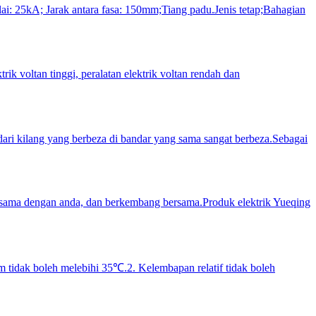
lai: 25kA; Jarak antara fasa: 150mm;Tiang padu.Jenis tetap;Bahagian
ik voltan tinggi, peralatan elektrik voltan rendah dan
ari kilang yang berbeza di bandar yang sama sangat berbeza.Sebagai
erjasama dengan anda, dan berkembang bersama.Produk elektrik Yueqing
tidak boleh melebihi 35℃.2. Kelembapan relatif tidak boleh