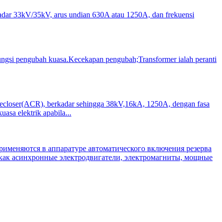
dar 33kV/35kV, arus undian 630A atau 1250A, dan frekuensi
ungsi pengubah kuasa.Kecekapan pengubah;Transformer ialah peranti
it Recloser(ACR), berkadar sehingga 38kV,16kA, 1250A, dengan fasa
sa elektrik apabila...
именяются в аппаратуре автоматического включения резерва
 как асинхронные электродвигатели, электромагниты, мощные