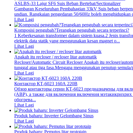
ASLBS-33 Lajur SF6 Suis Beban Bertebat/Sectionalizer
Gambaran Keseluruhan Pembahagian 33kV Suis beban berpeneba
undian. Rangkaian pengedaran 50/60Hz boleh menghidupkan dan
Lihat Lagi
Komposisi pengubah?Terangkan pengubah secara terperinci?
1 Keberkesanan transformer dalam sistem kuasa.2 Jenis trans
elektrik data statik yang menggunakan kesan magnet o...
Lihat Lagi
Apakah itu recloser / recloser litar automatik
Recloser/Automatic Circuit Recloser Apakah itu recloser/autom
tunggal atau tiga fasa.Mengapa menggunakan penutup semula/p
Lihat Lagi
Контактор КТ-6023 160А 220В
Обзор контакторы серии КТ-6023 предназначены для вкл
(АВР), а также для включения включения мэтакикрихрих
обогрева...
Lihat Lagi
Produk baharu: Inverter Gelombang Sinus
Lihat Lagi
Produk baharu: Pemutus litar prototaip