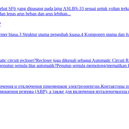
t SF6 yang dipasang pada lajur ASLBS-33 sesuai untuk voltan terka
 lepas arus beban dan arus lebihan...
former biasa.3 Struktur utama pengubah kuasa.4 Komponen utama dan f
atic circuit recloser?Recloser juga dikenali sebagai Automatic Circu
enutup semula litar automatik?Penutup semula memotong/mematikan kua
ючения и отключения приемников электроэнергии.Контакторы пр
 мощения резерва (АВР), а также для включения мэталеничкихш