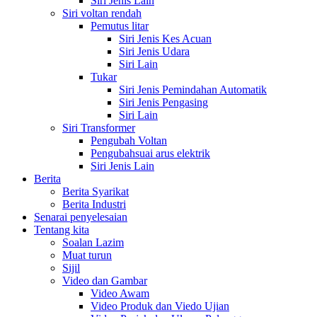
Siri Jenis Lain
Siri voltan rendah
Pemutus litar
Siri Jenis Kes Acuan
Siri Jenis Udara
Siri Lain
Tukar
Siri Jenis Pemindahan Automatik
Siri Jenis Pengasing
Siri Lain
Siri Transformer
Pengubah Voltan
Pengubahsuai arus elektrik
Siri Jenis Lain
Berita
Berita Syarikat
Berita Industri
Senarai penyelesaian
Tentang kita
Soalan Lazim
Muat turun
Sijil
Video dan Gambar
Video Awam
Video Produk dan Viedo Ujian