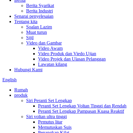
Berita
Berita Syarikat
Berita Industri
Senarai penyelesaian
Tentang kita
Soalan Lazim
Muat turun
Sijil
Video dan Gambar
Video Awam
Video Produk dan Viedo Ujian
Video Projek dan Ulasan Pelanggan
Lawatan kilang
Hubungi Kami
English
Rumah
produk
Siri Peranti Set Lengkap
Peranti Set Lengkap Voltan Tinggi dan Rendah
Peranti Set Lengkap Pampasan Kuasa Reaktif
Siri voltan ultra tinggi
Pemutus litar
Memutuskan Suis
Penangkap Kilat