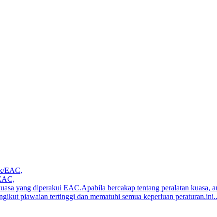
/EAC,
 kuasa yang diperakui EAC.Apabila bercakap tentang peralatan kuasa, 
gikut piawaian tertinggi dan mematuhi semua keperluan peraturan.ini..