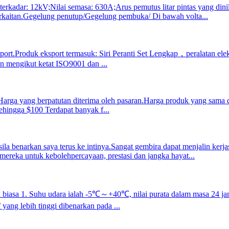
 terkadar: 12kV;Nilai semasa: 630A;Arus pemutus litar pintas yang dini
kaitan.Gegelung penutup/Gegelung pembuka/ Di bawah volta...
port.Produk eksport termasuk: Siri Peranti Set Lengkap，peralatan elektr
n mengikut ketat ISO9001 dan ...
Harga yang berpatutan diterima oleh pasaran.Harga produk yang sama d
ehingga $100 Terdapat banyak f...
 sila benarkan saya terus ke intinya.Sangat gembira dapat menjalin k
mereka untuk kebolehpercayaan, prestasi dan jangka hayat...
biasa 1. Suhu udara ialah -5℃～+40℃, nilai purata dalam masa 24 jam 
ang lebih tinggi dibenarkan pada ...