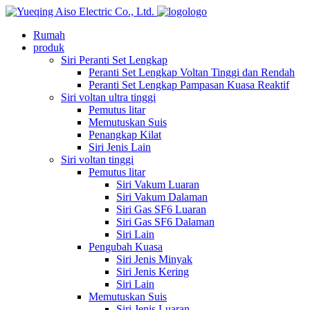
logo
Rumah
produk
Siri Peranti Set Lengkap
Peranti Set Lengkap Voltan Tinggi dan Rendah
Peranti Set Lengkap Pampasan Kuasa Reaktif
Siri voltan ultra tinggi
Pemutus litar
Memutuskan Suis
Penangkap Kilat
Siri Jenis Lain
Siri voltan tinggi
Pemutus litar
Siri Vakum Luaran
Siri Vakum Dalaman
Siri Gas SF6 Luaran
Siri Gas SF6 Dalaman
Siri Lain
Pengubah Kuasa
Siri Jenis Minyak
Siri Jenis Kering
Siri Lain
Memutuskan Suis
Siri Jenis Luaran