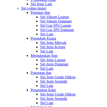
Siri Jenis Lain
Siri voltan tinggi
Pemutus litar
Siri Vakum Luaran
Siri Vakum Dalaman
Siri Gas SF6 Luaran
Siri Gas SF6 Dalaman
Siri Lain
Pengubah Kuasa
Siri Jenis Minyak
Siri Jenis Kering
Siri Lain
Memutuskan Suis
Siri Jenis Luaran
Siri Jenis Dalaman
Siri Lain
Potongan fius
Siri Jenis Getah Silikon
Siri Jenis Seramik
Siri Lain
Penangkap Kilat
Siri Jenis Getah Silikon
Siri Jenis Seramik
Siri Lain