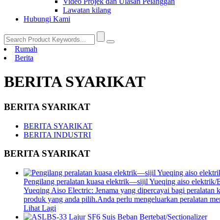
Video Projek dan Ulasan Pelanggan
Lawatan kilang
Hubungi Kami
Rumah
Berita
BERITA SYARIKAT
BERITA SYARIKAT
BERITA SYARIKAT
BERITA INDUSTRI
BERITA SYARIKAT
Pengilang peralatan kuasa elektrik—sijil Yueqing aiso elektrik
Yueqing Aiso Electric: Jenama yang dipercayai bagi peralatan
produk yang anda pilih.Anda perlu mengeluarkan peralatan men
Lihat Lagi