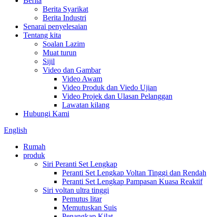
Berita
Berita Syarikat
Berita Industri
Senarai penyelesaian
Tentang kita
Soalan Lazim
Muat turun
Sijil
Video dan Gambar
Video Awam
Video Produk dan Viedo Ujian
Video Projek dan Ulasan Pelanggan
Lawatan kilang
Hubungi Kami
English
Rumah
produk
Siri Peranti Set Lengkap
Peranti Set Lengkap Voltan Tinggi dan Rendah
Peranti Set Lengkap Pampasan Kuasa Reaktif
Siri voltan ultra tinggi
Pemutus litar
Memutuskan Suis
Penangkap Kilat