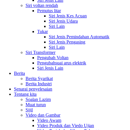
Siri Jenis Lain
Siri voltan rendah
Pemutus litar
Siri Jenis Kes Acuan
Siri Jenis Udara
Siri Lain
Tukar
Siri Jenis Pemindahan Automatik
Siri Jenis Pengasing
Siri Lain
Siri Transformer
Pengubah Voltan
Pengubahsuai arus elektrik
Siri Jenis Lain
Berita
Berita Syarikat
Berita Industri
Senarai penyelesaian
Tentang kita
Soalan Lazim
Muat turun
Sijil
Video dan Gambar
Video Awam
Video Produk dan Viedo Ujian