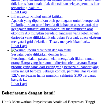
titik kerosakan tanah tidak dibersihkan selepas pemutus litar
tersandung, vakum...
Lihat Lagi
Infrastruktur kritikal sangat kritikal.
Apakah yang diperlukan oleh perniagaan untuk beroperasi?
Elektrik, air dan petrol berada di bahagian atas senarai, dan
kegagalan infrastruktur baru-baru ini menunjukkan asas
ekonomi AS mungkin berada di landasan yang lebih goyah
daripada yang difikirkan.Pada bulan Februari, cuaca ekstrem
mengatasi grid elektrik di Texas, menyebabkan hari...
Lihat Lagi
Sesuatu, perlu difikirkan dengan teliti!
Persaingan dalam pasaran telah mengubah fikiran ramai
orang.Harga yang berpatutan diterima oleh pasaran.Harga
produk yang sama dari kilang yang berbeza di bandar yang
sama sangat berbeza.Sebagai contoh, pemutus litar vakum
12kV, perbezaan harga mungkin sehingga $100 Terdapat
banyak f...
Lihat Lagi
Bekerjasama dengan kami!
Untuk Menawarkan Penyelesaian Analitikal Berprestasi Tinggi