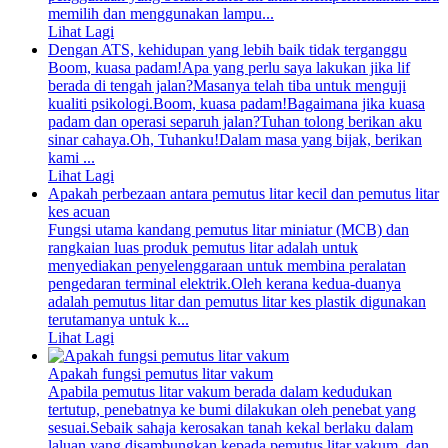
memilih dan menggunakan lampu...
Lihat Lagi
Dengan ATS, kehidupan yang lebih baik tidak terganggu
Boom, kuasa padam!Apa yang perlu saya lakukan jika lif
berada di tengah jalan?Masanya telah tiba untuk menguji
kualiti psikologi.Boom, kuasa padam!Bagaimana jika kuasa
padam dan operasi separuh jalan?Tuhan tolong berikan aku
sinar cahaya.Oh, Tuhanku!Dalam masa yang bijak, berikan
kami ...
Lihat Lagi
Apakah perbezaan antara pemutus litar kecil dan pemutus litar
kes acuan
Fungsi utama kandang pemutus litar miniatur (MCB) dan
rangkaian luas produk pemutus litar adalah untuk
menyediakan penyelenggaraan untuk membina peralatan
pengedaran terminal elektrik.Oleh kerana kedua-duanya
adalah pemutus litar dan pemutus litar kes plastik digunakan
terutamanya untuk k...
Lihat Lagi
Apakah fungsi pemutus litar vakum
Apabila pemutus litar vakum berada dalam kedudukan
tertutup, penebatnya ke bumi dilakukan oleh penebat yang
sesuai.Sebaik sahaja kerosakan tanah kekal berlaku dalam
laluan yang disambungkan kepada pemutus litar vakum, dan