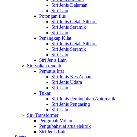
Siri Jenis Dalaman
Siri Lain
Potongan fius
Siri Jenis Getah Silikon
Siri Jenis Seramik
Siri Lain
Penangkap Kilat
Siri Jenis Getah Silikon
Siri Jenis Seramik
Siri Lain
Siri Jenis Lain
Siri voltan rendah
Pemutus litar
Siri Jenis Kes Acuan
Siri Jenis Udara
Siri Lain
Tukar
Siri Jenis Pemindahan Automatik
Siri Jenis Pengasing
Siri Lain
Siri Transformer
Pengubah Voltan
Pengubahsuai arus elektrik
Siri Jenis Lain