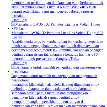
memberikan perlindungan dan kawalan yang berkesan untuk
arus litar pintas.Pemutus litar SF6 luar LW8A-40.5 ialah
peranti sedemikian, yang mempunyai beberapa prestasi
termaju...
Lihat Lagi
Memahami LW36-132 Pemutus Litar Gas Voltan Tinggi SF6
Luaran
Apabila dunia terus berkembang dan berkembang, keperluan
untuk sistem pengagihan kuasa yang boleh dipercayai dan
cekap menjadi lebih mendesak.Pemutus litar adalah bahagian
penting dalam sistem ini, antaranya pemutus litar gas SF6
menonjol untuk prestasi cemerlangnya.Tod...
Lihat Lagi
Bagaimana untuk memilih penangkap dan menggunakan
persekitaran
Penangkap kilat adalah alat elektrik yang digunakan untuk
melindungi bangunan dan peralatan elektrik daripada
sambaran petir.Apabila memilih dan menggunakan
penangkap kilat, adalah sangat penting untuk
mempertimbangkan persekitaran pemasangan dan
penggunaan yang betul.Artikel ini akan memperkenalkan cara