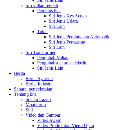
Siri Jenis Lain
Siri voltan rendah
Pemutus litar
Siri Jenis Kes Acuan
Siri Jenis Udara
Siri Lain
Tukar
Siri Jenis Pemindahan Automatik
Siri Jenis Pengasing
Siri Lain
Siri Transformer
Pengubah Voltan
Pengubahsuai arus elektrik
Siri Jenis Lain
Berita
Berita Syarikat
Berita Industri
Senarai penyelesaian
Tentang kita
Soalan Lazim
Muat turun
Sijil
Video dan Gambar
Video Awam
Video Produk dan Viedo Ujian