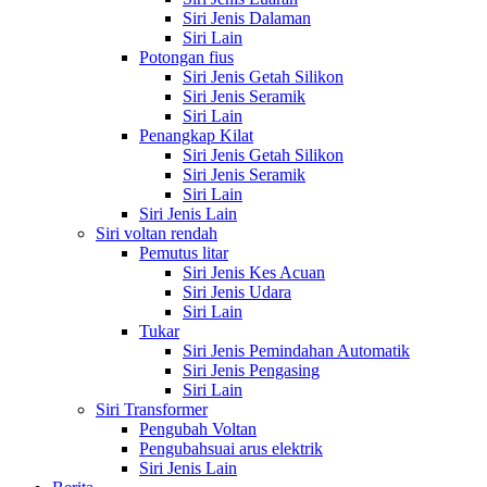
Siri Jenis Dalaman
Siri Lain
Potongan fius
Siri Jenis Getah Silikon
Siri Jenis Seramik
Siri Lain
Penangkap Kilat
Siri Jenis Getah Silikon
Siri Jenis Seramik
Siri Lain
Siri Jenis Lain
Siri voltan rendah
Pemutus litar
Siri Jenis Kes Acuan
Siri Jenis Udara
Siri Lain
Tukar
Siri Jenis Pemindahan Automatik
Siri Jenis Pengasing
Siri Lain
Siri Transformer
Pengubah Voltan
Pengubahsuai arus elektrik
Siri Jenis Lain