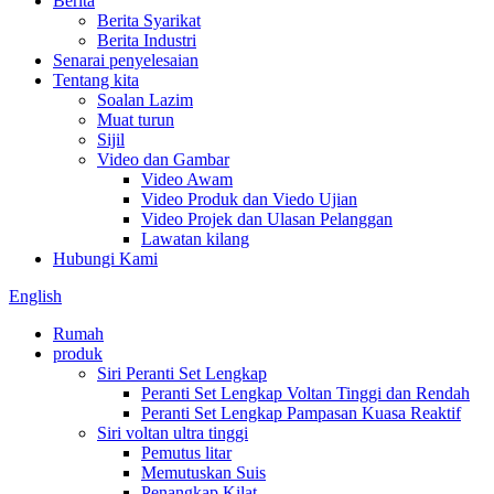
Berita
Berita Syarikat
Berita Industri
Senarai penyelesaian
Tentang kita
Soalan Lazim
Muat turun
Sijil
Video dan Gambar
Video Awam
Video Produk dan Viedo Ujian
Video Projek dan Ulasan Pelanggan
Lawatan kilang
Hubungi Kami
English
Rumah
produk
Siri Peranti Set Lengkap
Peranti Set Lengkap Voltan Tinggi dan Rendah
Peranti Set Lengkap Pampasan Kuasa Reaktif
Siri voltan ultra tinggi
Pemutus litar
Memutuskan Suis
Penangkap Kilat