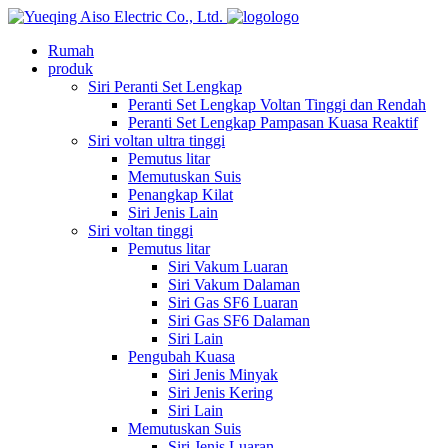
logo
Rumah
produk
Siri Peranti Set Lengkap
Peranti Set Lengkap Voltan Tinggi dan Rendah
Peranti Set Lengkap Pampasan Kuasa Reaktif
Siri voltan ultra tinggi
Pemutus litar
Memutuskan Suis
Penangkap Kilat
Siri Jenis Lain
Siri voltan tinggi
Pemutus litar
Siri Vakum Luaran
Siri Vakum Dalaman
Siri Gas SF6 Luaran
Siri Gas SF6 Dalaman
Siri Lain
Pengubah Kuasa
Siri Jenis Minyak
Siri Jenis Kering
Siri Lain
Memutuskan Suis
Siri Jenis Luaran