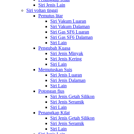
Siri Jenis Lain
Siri voltan tinggi
Pemutus litar
Siri Vakum Luaran
Siri Vakum Dalaman
Siri Gas SF6 Luaran
Siri Gas SF6 Dalaman
Siri Lain
Pengubah Kuasa
Siri Jenis Minyak
Siri Jenis Kering
Siri Lain
Memutuskan Suis
Siri Jenis Luaran
Siri Jenis Dalaman
Siri Lain
Potongan fius
Siri Jenis Getah Silikon
Siri Jenis Seramik
Siri Lain
Penangkap Kilat
Siri Jenis Getah Silikon
Siri Jenis Seramik
Siri Lain