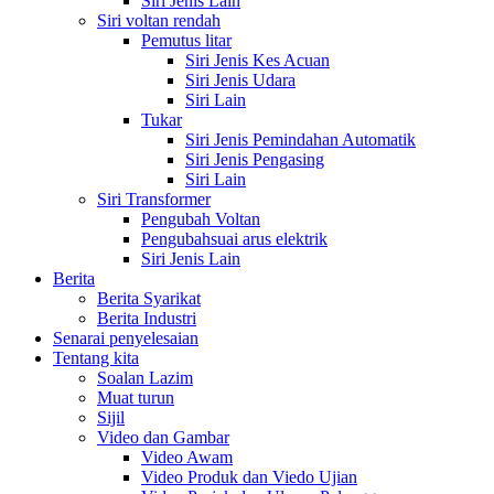
Siri Jenis Lain
Siri voltan rendah
Pemutus litar
Siri Jenis Kes Acuan
Siri Jenis Udara
Siri Lain
Tukar
Siri Jenis Pemindahan Automatik
Siri Jenis Pengasing
Siri Lain
Siri Transformer
Pengubah Voltan
Pengubahsuai arus elektrik
Siri Jenis Lain
Berita
Berita Syarikat
Berita Industri
Senarai penyelesaian
Tentang kita
Soalan Lazim
Muat turun
Sijil
Video dan Gambar
Video Awam
Video Produk dan Viedo Ujian