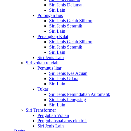
Siri Jenis Dalaman
Siri Lain
Potongan fius
Siri Jenis Getah Silikon
Siri Jenis Seramik
Siri Lain
Penangkap Kilat
Siri Jenis Getah Silikon
Siri Jenis Seramik
Siri Lain
Siri Jenis Lain
Siri voltan rendah
Pemutus litar
Siri Jenis Kes Acuan
Siri Jenis Udara
Siri Lain
Tukar
Siri Jenis Pemindahan Automatik
Siri Jenis Pengasing
Siri Lain
Siri Transformer
Pengubah Voltan
Pengubahsuai arus elektrik
Siri Jenis Lain