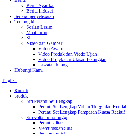
Berita
Berita Syarikat
Berita Industri
Senarai penyelesaian
Tentang kita
Soalan Lazim
Muat turun
Sijil
Video dan Gambar
Video Awam
Video Produk dan Viedo Ujian
Video Projek dan Ulasan Pelanggan
Lawatan kilang
Hubungi Kami
English
Rumah
produk
Siri Peranti Set Lengkap
Peranti Set Lengkap Voltan Tinggi dan Rendah
Peranti Set Lengkap Pampasan Kuasa Reaktif
Siri voltan ultra tinggi
Pemutus litar
Memutuskan Suis
Penangkap Kilat