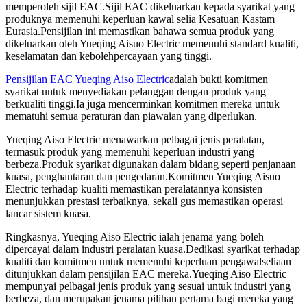
memperoleh sijil EAC.Sijil EAC dikeluarkan kepada syarikat yang
produknya memenuhi keperluan kawal selia Kesatuan Kastam
Eurasia.Pensijilan ini memastikan bahawa semua produk yang
dikeluarkan oleh Yueqing Aisuo Electric memenuhi standard kualiti,
keselamatan dan kebolehpercayaan yang tinggi.
Pensijilan EAC Yueqing Aiso Electric
adalah bukti komitmen
syarikat untuk menyediakan pelanggan dengan produk yang
berkualiti tinggi.Ia juga mencerminkan komitmen mereka untuk
mematuhi semua peraturan dan piawaian yang diperlukan.
Yueqing Aiso Electric menawarkan pelbagai jenis peralatan,
termasuk produk yang memenuhi keperluan industri yang
berbeza.Produk syarikat digunakan dalam bidang seperti penjanaan
kuasa, penghantaran dan pengedaran.Komitmen Yueqing Aisuo
Electric terhadap kualiti memastikan peralatannya konsisten
menunjukkan prestasi terbaiknya, sekali gus memastikan operasi
lancar sistem kuasa.
Ringkasnya, Yueqing Aiso Electric ialah jenama yang boleh
dipercayai dalam industri peralatan kuasa.Dedikasi syarikat terhadap
kualiti dan komitmen untuk memenuhi keperluan pengawalseliaan
ditunjukkan dalam pensijilan EAC mereka.Yueqing Aiso Electric
mempunyai pelbagai jenis produk yang sesuai untuk industri yang
berbeza, dan merupakan jenama pilihan pertama bagi mereka yang