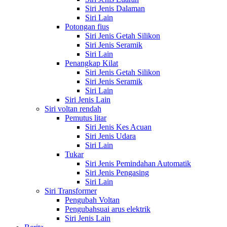
Siri Jenis Dalaman
Siri Lain
Potongan fius
Siri Jenis Getah Silikon
Siri Jenis Seramik
Siri Lain
Penangkap Kilat
Siri Jenis Getah Silikon
Siri Jenis Seramik
Siri Lain
Siri Jenis Lain
Siri voltan rendah
Pemutus litar
Siri Jenis Kes Acuan
Siri Jenis Udara
Siri Lain
Tukar
Siri Jenis Pemindahan Automatik
Siri Jenis Pengasing
Siri Lain
Siri Transformer
Pengubah Voltan
Pengubahsuai arus elektrik
Siri Jenis Lain