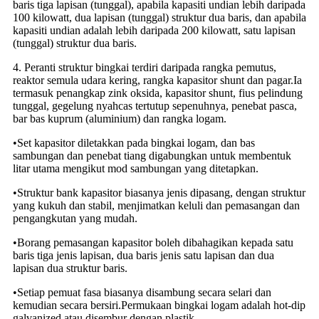
baris tiga lapisan (tunggal), apabila kapasiti undian lebih daripada
100 kilowatt, dua lapisan (tunggal) struktur dua baris, dan apabila
kapasiti undian adalah lebih daripada 200 kilowatt, satu lapisan
(tunggal) struktur dua baris.
4. Peranti struktur bingkai terdiri daripada rangka pemutus,
reaktor semula udara kering, rangka kapasitor shunt dan pagar.Ia
termasuk penangkap zink oksida, kapasitor shunt, fius pelindung
tunggal, gegelung nyahcas tertutup sepenuhnya, penebat pasca,
bar bas kuprum (aluminium) dan rangka logam.
•Set kapasitor diletakkan pada bingkai logam, dan bas
sambungan dan penebat tiang digabungkan untuk membentuk
litar utama mengikut mod sambungan yang ditetapkan.
•Struktur bank kapasitor biasanya jenis dipasang, dengan struktur
yang kukuh dan stabil, menjimatkan keluli dan pemasangan dan
pengangkutan yang mudah.
•Borang pemasangan kapasitor boleh dibahagikan kepada satu
baris tiga jenis lapisan, dua baris jenis satu lapisan dan dua
lapisan dua struktur baris.
•Setiap pemuat fasa biasanya disambung secara selari dan
kemudian secara bersiri.Permukaan bingkai logam adalah hot-dip
galvanized atau disembur dengan plastik.