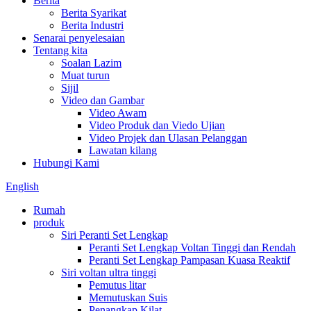
Berita
Berita Syarikat
Berita Industri
Senarai penyelesaian
Tentang kita
Soalan Lazim
Muat turun
Sijil
Video dan Gambar
Video Awam
Video Produk dan Viedo Ujian
Video Projek dan Ulasan Pelanggan
Lawatan kilang
Hubungi Kami
English
Rumah
produk
Siri Peranti Set Lengkap
Peranti Set Lengkap Voltan Tinggi dan Rendah
Peranti Set Lengkap Pampasan Kuasa Reaktif
Siri voltan ultra tinggi
Pemutus litar
Memutuskan Suis
Penangkap Kilat