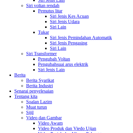
Siri Jenis Lain
Siri voltan rendah
Pemutus litar
Siri Jenis Kes Acuan
Siri Jenis Udara
Siri Lain
Tukar
Siri Jenis Pemindahan Automatik
Siri Jenis Pengasing
Siri Lain
Siri Transformer
Pengubah Voltan
Pengubahsuai arus elektrik
Siri Jenis Lain
Berita
Berita Syarikat
Berita Industri
Senarai penyelesaian
Tentang kita
Soalan Lazim
Muat turun
Sijil
Video dan Gambar
Video Awam
Video Produk dan Viedo Ujian