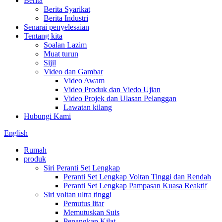
Berita
Berita Syarikat
Berita Industri
Senarai penyelesaian
Tentang kita
Soalan Lazim
Muat turun
Sijil
Video dan Gambar
Video Awam
Video Produk dan Viedo Ujian
Video Projek dan Ulasan Pelanggan
Lawatan kilang
Hubungi Kami
English
Rumah
produk
Siri Peranti Set Lengkap
Peranti Set Lengkap Voltan Tinggi dan Rendah
Peranti Set Lengkap Pampasan Kuasa Reaktif
Siri voltan ultra tinggi
Pemutus litar
Memutuskan Suis
Penangkap Kilat