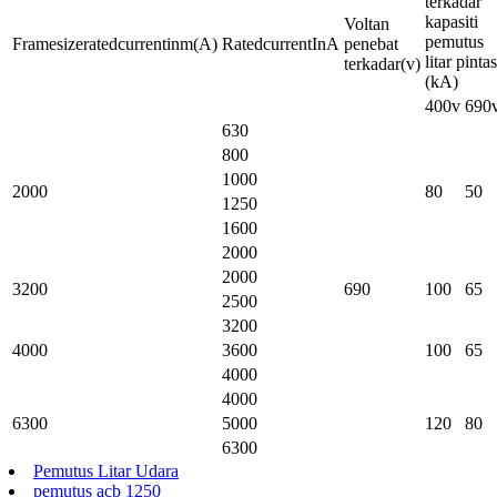
terkadar
kapasiti
Voltan
pemutus
Framesizeratedcurrentinm(A)
RatedcurrentInA
penebat
litar pintas
terkadar(v)
(kA)
400v
690
630
800
1000
2000
80
50
1250
1600
2000
2000
3200
690
100
65
2500
3200
4000
3600
100
65
4000
4000
6300
5000
120
80
6300
Pemutus Litar Udara
pemutus acb 1250