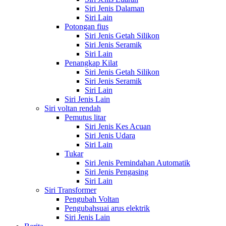
Siri Jenis Dalaman
Siri Lain
Potongan fius
Siri Jenis Getah Silikon
Siri Jenis Seramik
Siri Lain
Penangkap Kilat
Siri Jenis Getah Silikon
Siri Jenis Seramik
Siri Lain
Siri Jenis Lain
Siri voltan rendah
Pemutus litar
Siri Jenis Kes Acuan
Siri Jenis Udara
Siri Lain
Tukar
Siri Jenis Pemindahan Automatik
Siri Jenis Pengasing
Siri Lain
Siri Transformer
Pengubah Voltan
Pengubahsuai arus elektrik
Siri Jenis Lain