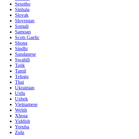
Sesotho
Sinhala
Slovak
Slovenian
Somali
Samoan
Scots Gaelic
Shona
Sindhi
Sundanese
Swahili
Tajik
Tamil
Telugu
Thai
Ukrainian
Urdu
Uzbek
Vietnamese
Welsh
Xhosa
Yiddish
Yoruba
Zulu