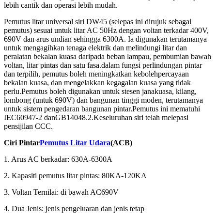
lebih cantik dan operasi lebih mudah.
Pemutus litar universal siri DW45 (selepas ini dirujuk sebagai
pemutus) sesuai untuk litar AC 50Hz dengan voltan terkadar 400V,
690V dan arus undian sehingga 6300A. Ia digunakan terutamanya
untuk mengagihkan tenaga elektrik dan melindungi litar dan
peralatan bekalan kuasa daripada beban lampau, pembumian bawah
voltan, litar pintas dan satu fasa.dalam fungsi perlindungan pintar
dan terpilih, pemutus boleh meningkatkan kebolehpercayaan
bekalan kuasa, dan mengelakkan kegagalan kuasa yang tidak
perlu.Pemutus boleh digunakan untuk stesen janakuasa, kilang,
lombong (untuk 690V) dan bangunan tinggi moden, terutamanya
untuk sistem pengedaran bangunan pintar.Pemutus ini mematuhi
IEC60947-2 danGB14048.2.Keseluruhan siri telah melepasi
pensijilan CCC.
Ciri Pintar
Pemutus Litar Udara
(ACB)
1. Arus AC berkadar: 630A-6300A
2. Kapasiti pemutus litar pintas: 80KA-120KA
3. Voltan Ternilai: di bawah AC690V
4. Dua Jenis: jenis pengeluaran dan jenis tetap