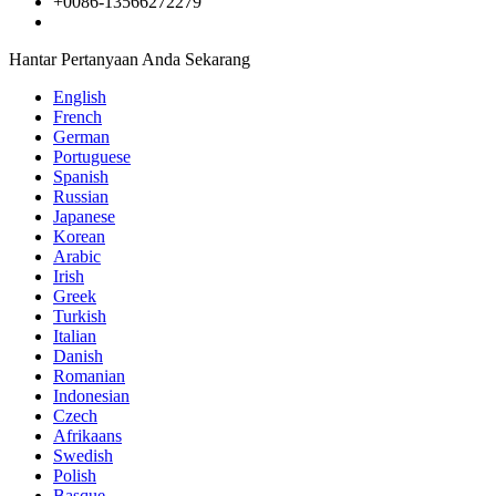
+0086-13566272279
Hantar Pertanyaan Anda Sekarang
English
French
German
Portuguese
Spanish
Russian
Japanese
Korean
Arabic
Irish
Greek
Turkish
Italian
Danish
Romanian
Indonesian
Czech
Afrikaans
Swedish
Polish
Basque