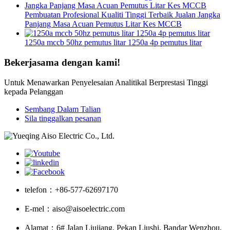
Pembuatan Profesional Kualiti Tinggi Terbaik Jualan Jangka
Panjang Masa Acuan Pemutus Litar Kes MCCB
1250a mccb 50hz pemutus litar 1250a 4p pemutus litar
Bekerjasama dengan kami!
Untuk Menawarkan Penyelesaian Analitikal Berprestasi Tinggi
kepada Pelanggan
Sembang Dalam Talian
Sila tinggalkan pesanan
telefon：
+86-577-62697170
E-mel：
aiso@aisoelectric.com
Alamat：
6# Jalan Liujiang, Pekan Liushi, Bandar Wenzhou,