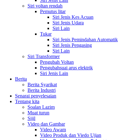
Siri Jenis Lain
Siri voltan rendah
Pemutus litar
Siri Jenis Kes Acuan
Siri Jenis Udara
Siri Lain
Tukar
Siri Jenis Pemindahan Automatik
Siri Jenis Pengasing
Siri Lain
Siri Transformer
Pengubah Voltan
Pengubahsuai arus elektrik
Siri Jenis Lain
Berita
Berita Syarikat
Berita Industri
Senarai penyelesaian
Tentang kita
Soalan Lazim
Muat turun
Sijil
Video dan Gambar
Video Awam
Video Produk dan Viedo Ujian