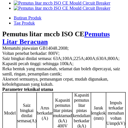
Butiran Produk
Tag Produk
Pemutus litar mccb ISO CE
Pemutus
Litar Beracuan
Mematuhi piawaian GB14048.2008;
Voltan penebat berkadar: 800V;
Saiz bingkai dinilai semasa: 63A;100A;225A;400A;630A;800A;
Kapasiti pecah tinggi: sehingga 100kA;
Reka bentuk yang munasabah, selamat dan boleh dipercayai, saiz
samll, ringan, penampilan cantik;
Aksesori semuanya, pemasangan cepat, mudah digunakan,
kebolehgunaan yang kukuh.
Parameter teknikal utama
Kapasiti
Kapasiti
pemutus
Impuls
Saiz
pemutus
litar
Arus
Jarak
terkadar
bingkai
litar pintas
pintas
Model
berkadar
lengkok
menahan
dinilai
muktamad
kendalian
(A)
(mm)
voltan
semasa(A)
(kA)
berkadar
Uimp(kV)
400V
(kA)