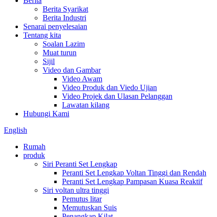
Berita
Berita Syarikat
Berita Industri
Senarai penyelesaian
Tentang kita
Soalan Lazim
Muat turun
Sijil
Video dan Gambar
Video Awam
Video Produk dan Viedo Ujian
Video Projek dan Ulasan Pelanggan
Lawatan kilang
Hubungi Kami
English
Rumah
produk
Siri Peranti Set Lengkap
Peranti Set Lengkap Voltan Tinggi dan Rendah
Peranti Set Lengkap Pampasan Kuasa Reaktif
Siri voltan ultra tinggi
Pemutus litar
Memutuskan Suis
Penangkap Kilat