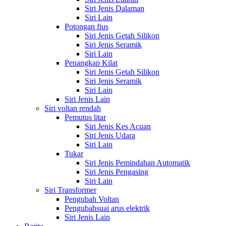
Siri Jenis Dalaman
Siri Lain
Potongan fius
Siri Jenis Getah Silikon
Siri Jenis Seramik
Siri Lain
Penangkap Kilat
Siri Jenis Getah Silikon
Siri Jenis Seramik
Siri Lain
Siri Jenis Lain
Siri voltan rendah
Pemutus litar
Siri Jenis Kes Acuan
Siri Jenis Udara
Siri Lain
Tukar
Siri Jenis Pemindahan Automatik
Siri Jenis Pengasing
Siri Lain
Siri Transformer
Pengubah Voltan
Pengubahsuai arus elektrik
Siri Jenis Lain