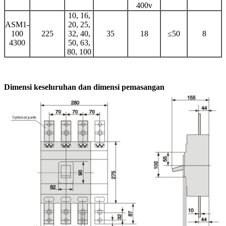
400v
10, 16,
ASM1-
20, 25,
100
225
32, 40,
35
18
≤50
8
4300
50, 63,
80, 100
Dimensi keseluruhan dan dimensi pemasangan