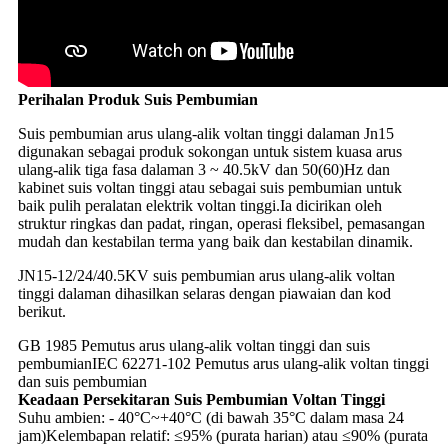
Perihalan Produk Suis Pembumian
Suis pembumian arus ulang-alik voltan tinggi dalaman Jn15
digunakan sebagai produk sokongan untuk sistem kuasa arus
ulang-alik tiga fasa dalaman 3 ~ 40.5kV dan 50(60)Hz dan
kabinet suis voltan tinggi atau sebagai suis pembumian untuk
baik pulih peralatan elektrik voltan tinggi.Ia dicirikan oleh
struktur ringkas dan padat, ringan, operasi fleksibel, pemasangan
mudah dan kestabilan terma yang baik dan kestabilan dinamik.
JN15-12/24/40.5KV suis pembumian arus ulang-alik voltan
tinggi dalaman dihasilkan selaras dengan piawaian dan kod
berikut.
GB 1985 Pemutus arus ulang-alik voltan tinggi dan suis
pembumian
IEC 62271-102 Pemutus arus ulang-alik voltan tinggi
dan suis pembumian
Keadaan Persekitaran Suis Pembumian Voltan Tinggi
Suhu ambien: - 40°C~+40°C (di bawah 35°C dalam masa 24
jam)
Kelembapan relatif: ≤95% (purata harian) atau ≤90% (purata