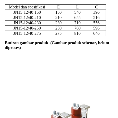
Model dan spesifikasi
E
L
C
JN15-12/40-150
150
540
396
JN15-12/40-210
210
655
516
JN15-12/40-230
230
710
556
JN15-12/40-250
250
760
596
JN15-12/40-275
275
810
646
Butiran gambar produk
(
Gambar produk sebenar, belum
diproses
)