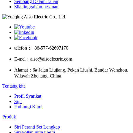
Sembang Dalam Talian
Sila tinggalkan pesanan
telefon：
+86-577-62697170
E-mel：
aiso@aisoelectric.com
Alamat：
6# Jalan Liujiang, Pekan Liushi, Bandar Wenzhou,
Wilayah Zhejiang, China
Tentang kita
Profil Syarikat
Sijil
Hubungi Kami
Produk
Siri Peranti Set Lengkap
Siri voltan ultra tinggi