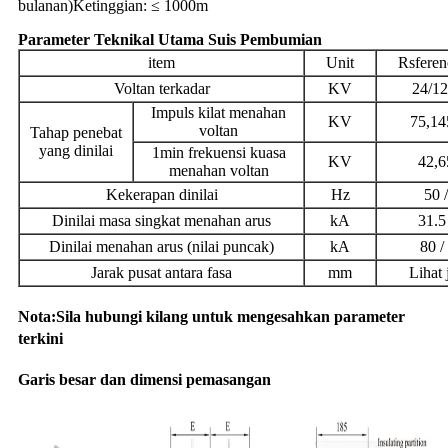
bulanan)
Ketinggian: ≤ 1000m
Parameter Teknikal Utama Suis Pembumian
item
Unit
Rsferen
Voltan terkadar
KV
24/12
Impuls kilat menahan
KV
75,14
voltan
Tahap penebat
yang dinilai
1min frekuensi kuasa
KV
42,6
menahan voltan
Kekerapan dinilai
Hz
50 
Dinilai masa singkat menahan arus
kA
31.5
Dinilai menahan arus (nilai puncak)
kA
80 /
Jarak pusat antara fasa
mm
Lihat 
Nota:Sila hubungi kilang untuk mengesahkan parameter
terkini
Garis besar dan dimensi pemasangan