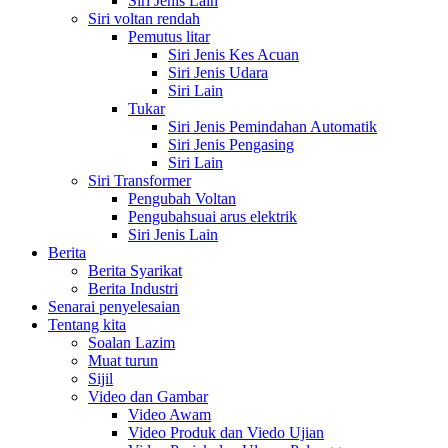
Siri Jenis Lain
Siri voltan rendah
Pemutus litar
Siri Jenis Kes Acuan
Siri Jenis Udara
Siri Lain
Tukar
Siri Jenis Pemindahan Automatik
Siri Jenis Pengasing
Siri Lain
Siri Transformer
Pengubah Voltan
Pengubahsuai arus elektrik
Siri Jenis Lain
Berita
Berita Syarikat
Berita Industri
Senarai penyelesaian
Tentang kita
Soalan Lazim
Muat turun
Sijil
Video dan Gambar
Video Awam
Video Produk dan Viedo Ujian