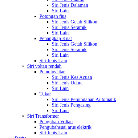
Siri Jenis Dalaman
Siri Lain
Potongan fius
Siri Jenis Getah Silikon
Siri Jenis Seramik
Siri Lain
Penangkap Kilat
Siri Jenis Getah Silikon
Siri Jenis Seramik
Siri Lain
Siri Jenis Lain
Siri voltan rendah
Pemutus litar
Siri Jenis Kes Acuan
Siri Jenis Udara
Siri Lain
Tukar
Siri Jenis Pemindahan Automatik
Siri Jenis Pengasing
Siri Lain
Siri Transformer
Pengubah Voltan
Pengubahsuai arus elektrik
Siri Jenis Lain