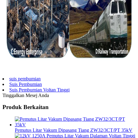
suis pembumian
Suis Pembumian
Suis Pembumian Voltan Tinggi
Tinggalkan Mesej Anda
Produk Berkaitan
Pemutus Litar Vakum Dipasang Tiang ZW32/3CT/PT 35kV