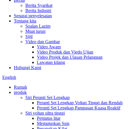
Berita
Berita Syarikat
Berita Industri
Senarai penyelesaian
Tentang kita
Soalan Lazim
Muat turun
Sijil
Video dan Gambar
Video Awam
Video Produk dan Viedo Ujian
Video Projek dan Ulasan Pelanggan
Lawatan kilang
Hubungi Kami
English
Rumah
produk
Siri Peranti Set Lengkap
Peranti Set Lengkap Voltan Tinggi dan Rendah
Peranti Set Lengkap Pampasan Kuasa Reaktif
Siri voltan ultra tinggi
Pemutus litar
Memutuskan Suis
Penangkap Kilat