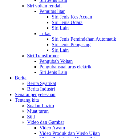
Siri Jenis Lain
Siri voltan rendah
Pemutus litar
Siri Jenis Kes Acuan
Siri Jenis Udara
Siri Lain
Tukar
Siri Jenis Pemindahan Automatik
Siri Jenis Pengasing
Siri Lain
Siri Transformer
Pengubah Voltan
Pengubahsuai arus elektrik
Siri Jenis Lain
Berita
Berita Syarikat
Berita Industri
Senarai penyelesaian
Tentang kita
Soalan Lazim
Muat turun
Sijil
Video dan Gambar
Video Awam
Video Produk dan Viedo Ujian