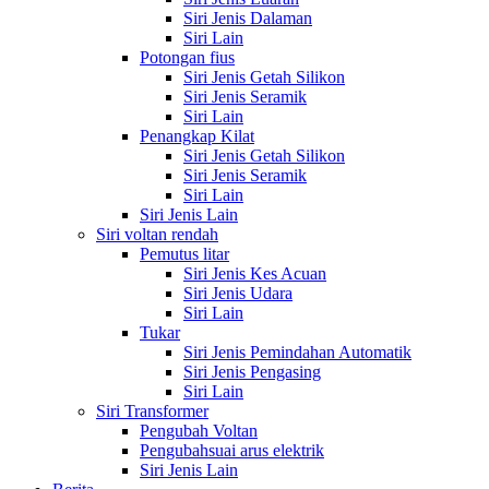
Siri Jenis Dalaman
Siri Lain
Potongan fius
Siri Jenis Getah Silikon
Siri Jenis Seramik
Siri Lain
Penangkap Kilat
Siri Jenis Getah Silikon
Siri Jenis Seramik
Siri Lain
Siri Jenis Lain
Siri voltan rendah
Pemutus litar
Siri Jenis Kes Acuan
Siri Jenis Udara
Siri Lain
Tukar
Siri Jenis Pemindahan Automatik
Siri Jenis Pengasing
Siri Lain
Siri Transformer
Pengubah Voltan
Pengubahsuai arus elektrik
Siri Jenis Lain