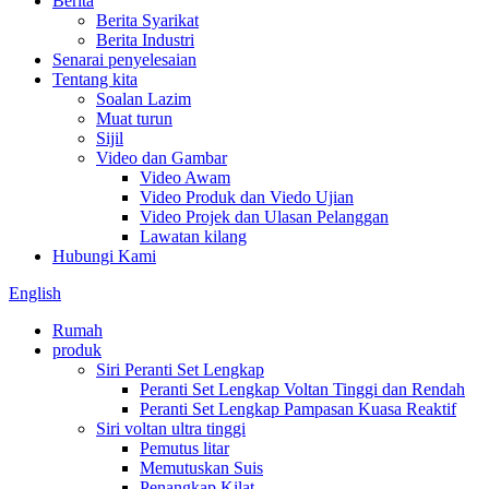
Berita
Berita Syarikat
Berita Industri
Senarai penyelesaian
Tentang kita
Soalan Lazim
Muat turun
Sijil
Video dan Gambar
Video Awam
Video Produk dan Viedo Ujian
Video Projek dan Ulasan Pelanggan
Lawatan kilang
Hubungi Kami
English
Rumah
produk
Siri Peranti Set Lengkap
Peranti Set Lengkap Voltan Tinggi dan Rendah
Peranti Set Lengkap Pampasan Kuasa Reaktif
Siri voltan ultra tinggi
Pemutus litar
Memutuskan Suis
Penangkap Kilat