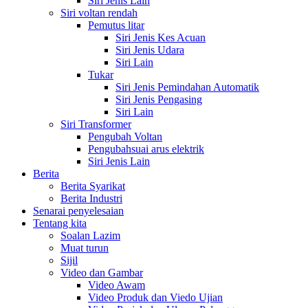
Siri Jenis Lain
Siri voltan rendah
Pemutus litar
Siri Jenis Kes Acuan
Siri Jenis Udara
Siri Lain
Tukar
Siri Jenis Pemindahan Automatik
Siri Jenis Pengasing
Siri Lain
Siri Transformer
Pengubah Voltan
Pengubahsuai arus elektrik
Siri Jenis Lain
Berita
Berita Syarikat
Berita Industri
Senarai penyelesaian
Tentang kita
Soalan Lazim
Muat turun
Sijil
Video dan Gambar
Video Awam
Video Produk dan Viedo Ujian