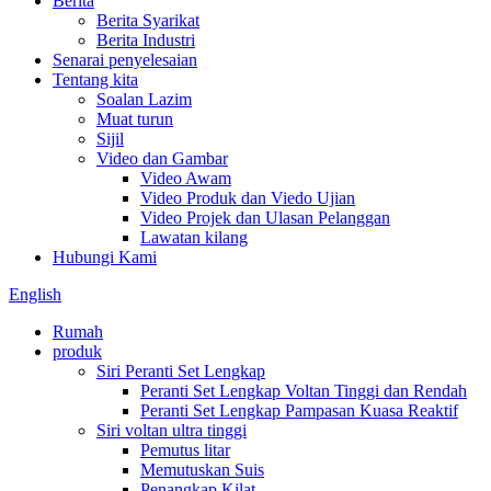
Berita
Berita Syarikat
Berita Industri
Senarai penyelesaian
Tentang kita
Soalan Lazim
Muat turun
Sijil
Video dan Gambar
Video Awam
Video Produk dan Viedo Ujian
Video Projek dan Ulasan Pelanggan
Lawatan kilang
Hubungi Kami
English
Rumah
produk
Siri Peranti Set Lengkap
Peranti Set Lengkap Voltan Tinggi dan Rendah
Peranti Set Lengkap Pampasan Kuasa Reaktif
Siri voltan ultra tinggi
Pemutus litar
Memutuskan Suis
Penangkap Kilat