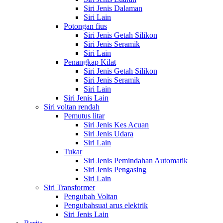
Siri Jenis Dalaman
Siri Lain
Potongan fius
Siri Jenis Getah Silikon
Siri Jenis Seramik
Siri Lain
Penangkap Kilat
Siri Jenis Getah Silikon
Siri Jenis Seramik
Siri Lain
Siri Jenis Lain
Siri voltan rendah
Pemutus litar
Siri Jenis Kes Acuan
Siri Jenis Udara
Siri Lain
Tukar
Siri Jenis Pemindahan Automatik
Siri Jenis Pengasing
Siri Lain
Siri Transformer
Pengubah Voltan
Pengubahsuai arus elektrik
Siri Jenis Lain