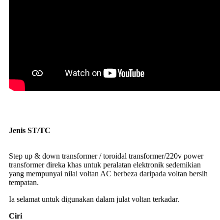
Jenis ST/TC
pengubah toroidal pengubah injak turun 2000w
220v hingga 110v pengubah injak naik
Step up & down transformer / toroidal transformer/220v power
transformer direka khas untuk peralatan elektronik sedemikian
yang mempunyai nilai voltan AC berbeza daripada voltan bersih
tempatan.
Ia selamat untuk digunakan dalam julat voltan terkadar.
Ciri