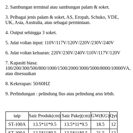
2. Sambungan terminal atau sambungan palam & soket.
3. Pelbagai jenis palam & soket, AS, Eropah, Schuko, VDE,
UK, Asia, Australia, atau sebagai permintaan.
4. Output sehingga 3 soket.
5. Julat voltan input: 110V/117V/120V/220V/230V/240V
6. Julat voltan keluaran: 220V/230V/240V/110V/117V/120V
7. Kapasiti biasa:
100/200/300/500/800/1000/1500/2000/3000/5000/8000/10000VA,
atau disesuaikan
8. Kekerapan: 50/60HZ
9. Perlindungan : pelindung fius atau pelindung arus lebih.
taip
Saiz Produk(cm)
Saiz Pakej(cm)
GW(KG)
Qyt
ST-100A
13.5*11*9.5
13.5*11*9.5
18.5
12
ST-200A
13.5*11*9.5
13.5*11*9.5
21.5
12