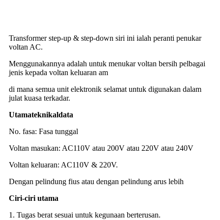
pengubah toroidal pengubah injak turun 2000w 220v hingga
110v pengubah injak naik
Transformer step-up & step-down siri ini ialah peranti penukar
voltan AC.
Menggunakannya adalah untuk menukar voltan bersih pelbagai
jenis kepada voltan keluaran am
di mana semua unit elektronik selamat untuk digunakan dalam
julat kuasa terkadar.
Utama
t
eknikal
d
ata
No. fasa: Fasa tunggal
Voltan masukan: AC110V atau 200V atau 220V atau 240V
Voltan keluaran: AC110V & 220V.
Dengan pelindung fius atau dengan pelindung arus lebih
Ciri-ciri utama
1. Tugas berat sesuai untuk kegunaan berterusan.