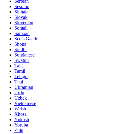
Serbian
Sesotho
Sinhala
Slovak
Slovenian
Somali
Samoan
Scots Gaelic
Shona
Sindhi
Sundanese
Swahili
Tajik
Tamil
Telugu
Thai
Ukrainian
Urdu
Uzbek
Vietnamese
Welsh
Xhosa
Yiddish
Yoruba
Zulu