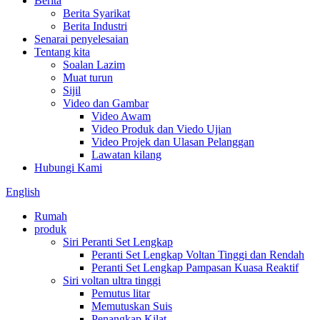
Berita
Berita Syarikat
Berita Industri
Senarai penyelesaian
Tentang kita
Soalan Lazim
Muat turun
Sijil
Video dan Gambar
Video Awam
Video Produk dan Viedo Ujian
Video Projek dan Ulasan Pelanggan
Lawatan kilang
Hubungi Kami
English
Rumah
produk
Siri Peranti Set Lengkap
Peranti Set Lengkap Voltan Tinggi dan Rendah
Peranti Set Lengkap Pampasan Kuasa Reaktif
Siri voltan ultra tinggi
Pemutus litar
Memutuskan Suis
Penangkap Kilat