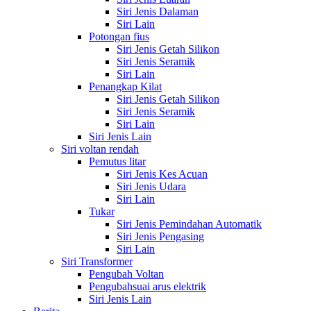
Siri Jenis Dalaman
Siri Lain
Potongan fius
Siri Jenis Getah Silikon
Siri Jenis Seramik
Siri Lain
Penangkap Kilat
Siri Jenis Getah Silikon
Siri Jenis Seramik
Siri Lain
Siri Jenis Lain
Siri voltan rendah
Pemutus litar
Siri Jenis Kes Acuan
Siri Jenis Udara
Siri Lain
Tukar
Siri Jenis Pemindahan Automatik
Siri Jenis Pengasing
Siri Lain
Siri Transformer
Pengubah Voltan
Pengubahsuai arus elektrik
Siri Jenis Lain