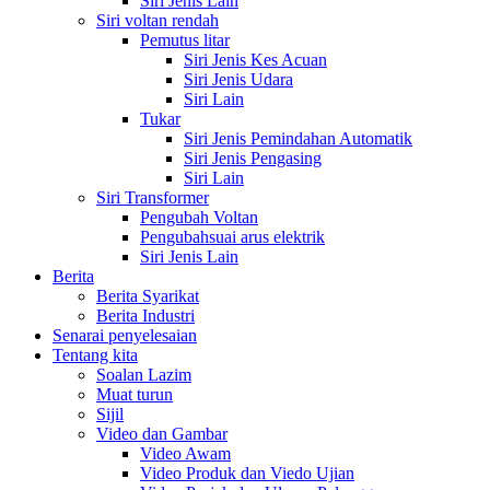
Siri Jenis Lain
Siri voltan rendah
Pemutus litar
Siri Jenis Kes Acuan
Siri Jenis Udara
Siri Lain
Tukar
Siri Jenis Pemindahan Automatik
Siri Jenis Pengasing
Siri Lain
Siri Transformer
Pengubah Voltan
Pengubahsuai arus elektrik
Siri Jenis Lain
Berita
Berita Syarikat
Berita Industri
Senarai penyelesaian
Tentang kita
Soalan Lazim
Muat turun
Sijil
Video dan Gambar
Video Awam
Video Produk dan Viedo Ujian