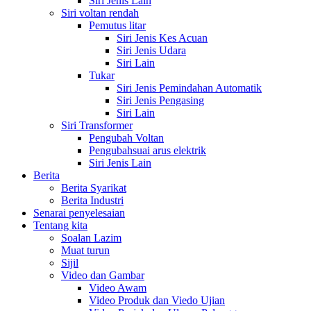
Siri Jenis Lain
Siri voltan rendah
Pemutus litar
Siri Jenis Kes Acuan
Siri Jenis Udara
Siri Lain
Tukar
Siri Jenis Pemindahan Automatik
Siri Jenis Pengasing
Siri Lain
Siri Transformer
Pengubah Voltan
Pengubahsuai arus elektrik
Siri Jenis Lain
Berita
Berita Syarikat
Berita Industri
Senarai penyelesaian
Tentang kita
Soalan Lazim
Muat turun
Sijil
Video dan Gambar
Video Awam
Video Produk dan Viedo Ujian