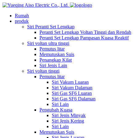
logo
Rumah
produk
Siri Peranti Set Lengkap
Peranti Set Lengkap Voltan Tinggi dan Rendah
Peranti Set Lengkap Pampasan Kuasa Reaktif
Siri voltan ultra tinggi
Pemutus litar
Memutuskan Suis
Penangkap Kilat
Siri Jenis Lain
Siri voltan tinggi
Pemutus litar
Siri Vakum Luaran
Siri Vakum Dalaman
Siri Gas SF6 Luaran
Siri Gas SF6 Dalaman
Siri Lain
Pengubah Kuasa
Siri Jenis Minyak
Siri Jenis Kering
Siri Lain
Memutuskan Suis
Siri Jenis Luaran