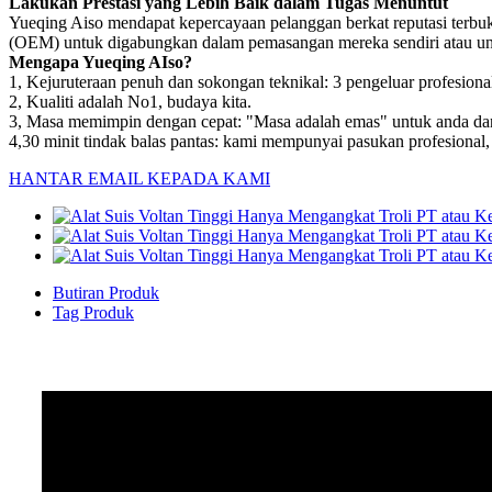
Lakukan Prestasi yang Lebih Baik dalam Tugas Menuntut
Yueqing Aiso mendapat kepercayaan pelanggan berkat reputasi terbukti
(OEM) untuk digabungkan dalam pemasangan mereka sendiri atau un
Mengapa Yueqing AIso?
1, Kejuruteraan penuh dan sokongan teknikal: 3 pengeluar profesiona
2, Kualiti adalah No1, budaya kita.
3, Masa memimpin dengan cepat: "Masa adalah emas" untuk anda da
4,30 minit tindak balas pantas: kami mempunyai pasukan profesional
HANTAR EMAIL KEPADA KAMI
Butiran Produk
Tag Produk