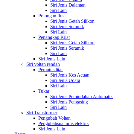
Siri Jenis Dalaman
Siri Lain
Potongan fius
Siri Jenis Getah Silikon
Siri Jenis Seramik
Siri Lain
Penangkap Kilat
Siri Jenis Getah Silikon
Siri Jenis Seramik
Siri Lain
Siri Jenis Lain
Siri voltan rendah
Pemutus litar
Siri Jenis Kes Acuan
Siri Jenis Udara
Siri Lain
Tukar
Siri Jenis Pemindahan Automatik
Siri Jenis Pengasing
Siri Lain
Siri Transformer
Pengubah Voltan
Pengubahsuai arus elektrik
Siri Jenis Lain