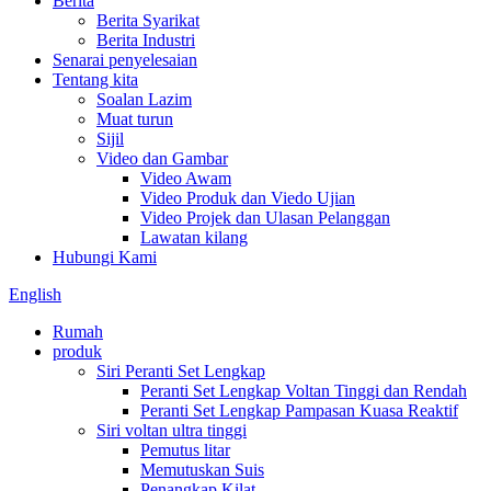
Berita
Berita Syarikat
Berita Industri
Senarai penyelesaian
Tentang kita
Soalan Lazim
Muat turun
Sijil
Video dan Gambar
Video Awam
Video Produk dan Viedo Ujian
Video Projek dan Ulasan Pelanggan
Lawatan kilang
Hubungi Kami
English
Rumah
produk
Siri Peranti Set Lengkap
Peranti Set Lengkap Voltan Tinggi dan Rendah
Peranti Set Lengkap Pampasan Kuasa Reaktif
Siri voltan ultra tinggi
Pemutus litar
Memutuskan Suis
Penangkap Kilat