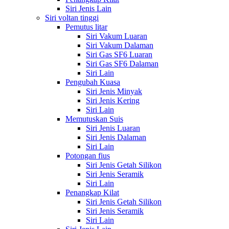
Siri Jenis Lain
Siri voltan tinggi
Pemutus litar
Siri Vakum Luaran
Siri Vakum Dalaman
Siri Gas SF6 Luaran
Siri Gas SF6 Dalaman
Siri Lain
Pengubah Kuasa
Siri Jenis Minyak
Siri Jenis Kering
Siri Lain
Memutuskan Suis
Siri Jenis Luaran
Siri Jenis Dalaman
Siri Lain
Potongan fius
Siri Jenis Getah Silikon
Siri Jenis Seramik
Siri Lain
Penangkap Kilat
Siri Jenis Getah Silikon
Siri Jenis Seramik
Siri Lain